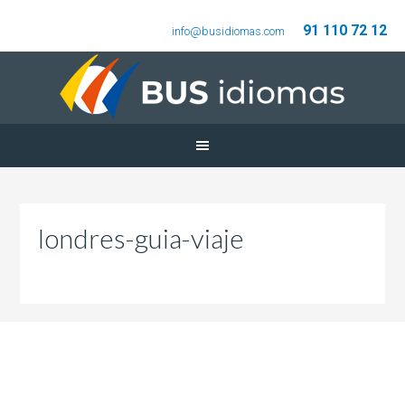
91 110 72 12
info@busidiomas.com
londres-guia-viaje