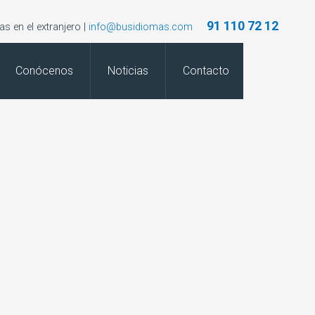
91 110 72 12
s en el extranjero |
info@busidiomas.com
Conócenos
Noticias
Contacto